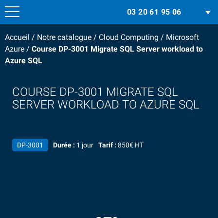
03 20 61 95 06
Accueil
/
Notre catalogue
/
Cloud Computing
/
Microsoft
Azure
/
Course DP-3001 Migrate SQL Server workload to
Azure SQL
COURSE DP-3001 MIGRATE SQL
SERVER WORKLOAD TO AZURE SQL
DP-3001
Durée :
1 jour
Tarif :
850€ HT