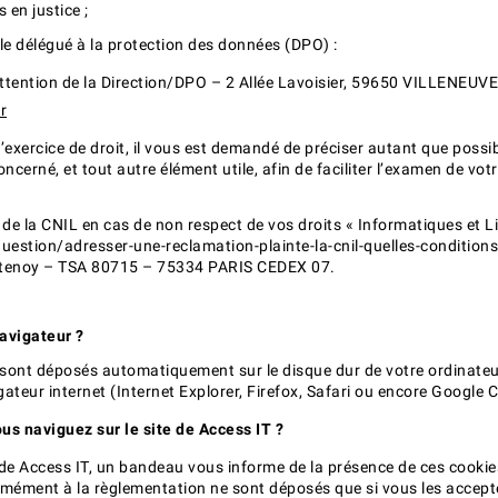
en justice ;
le délégué à la protection des données (DPO) :
l’attention de la Direction/DPO – 2 Allée Lavoisier, 59650 VILLENEUV
r
rcice de droit, il vous est demandé de préciser autant que possible
ncerné, et tout autre élément utile, afin de faciliter l’examen de v
e la CNIL en cas de non respect de vos droits « Informatiques et Li
t/question/adresser-une-reclamation-plainte-la-cnil-quelles-conditio
Fontenoy – TSA 80715 – 75334 PARIS CEDEX 07.
avigateur ?
 sont déposés automatiquement sur le disque dur de votre ordinateu
igateur internet (Internet Explorer, Firefox, Safari ou encore Google
us naviguez sur le site de Access IT ?
et de Access IT, un bandeau vous informe de la présence de ces cookies
mément à la règlementation ne sont déposés que si vous les accep