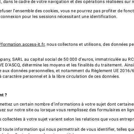
dans le cadre de votre navigation et des opérations réalisées sur no
efuser l’ensemble des cookies, vous ne pourrez pas profiter de fonct
connexion pour les sessions nécessitant une identification.
/formation.access-it.fr
, nous collectons et utilisons, des données p
pany, SARL au capital social de 50 000 d’euros, immatriculée au R
VE D’ASCQ, détermine les moyens et les finalités du traitement. Ain
ive aux données personnelles, et notamment du Règlement UE 2016/67
caractère personnel et à la libre circulation de ces données.
nt ?
smettez un certain nombre d’informations à votre sujet dont certaine
uez sur notre site ou lorsque vous remplissez des formulaires en lign
 collectées à votre sujet varient selon les relations que vous entrep
d toute information qui nous permettrait de vous identifier, telles 