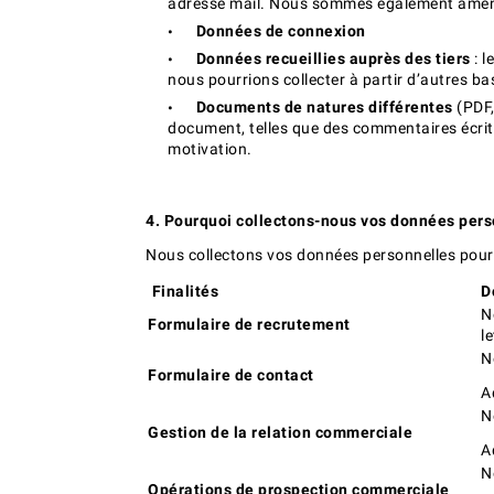
adresse mail. Nous sommes également amenés
Données de connexion
Données recueillies auprès des tiers
: 
nous pourrions collecter à partir d’autres b
Documents de natures différentes
(PDF,
document, telles que des commentaires écrit
motivation.
4. Pourquoi collectons-nous vos données per
Nous collectons vos données personnelles pour d
Finalités
D
N
Formulaire de recrutement
l
N
Formulaire de contact
A
N
Gestion de la relation commerciale
A
N
Opérations de prospection commerciale