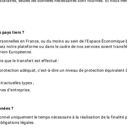
stataires, seules les données nécessaires sont fournies. Et nous me
 pays tiers ?
rsonnelles en France, ou du moins au sein de l’Espace Économique Eu
sez notre plateforme ou dans le cadre de nos services soient transfé
Union Européenne.
s que le transfert est effectué :
protection adéquat, c’est-à-dire un niveau de protection équivalent
tractuelles types ;
rnes d’entreprise.
nnées ?
nel uniquement le temps nécessaire à la réalisation de la finalité 
bligations légales.