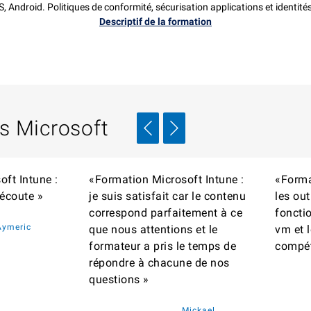
Android. Politiques de conformité, sécurisation applications et identités
Descriptif de la formation
rs Microsoft
ft Intune :
«Formation Microsoft Intune :
«Forma
écoute »
je suis satisfait car le contenu
les out
correspond parfaitement à ce
foncti
Aymeric
que nous attentions et le
vm et l
formateur a pris le temps de
compét
répondre à chacune de nos
questions »
Mickael