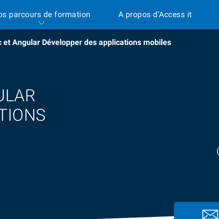
os parcours de formation
A propos d'Access it
c et Angular Développer des applications mobiles
ULAR
TIONS