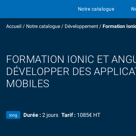
Notre catalogue
N
Accueil
/
Notre catalogue
/
Développement
/
Formation Ioni
FORMATION IONIC ET ANG
DÉVELOPPER DES APPLICA
MOBILES
Durée :
2 jours
Tarif :
1085€ HT
iong