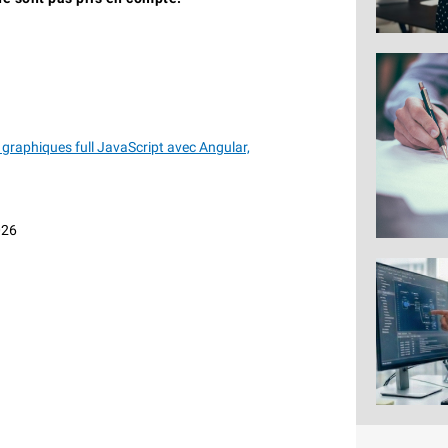
graphiques full JavaScript avec Angular,
026