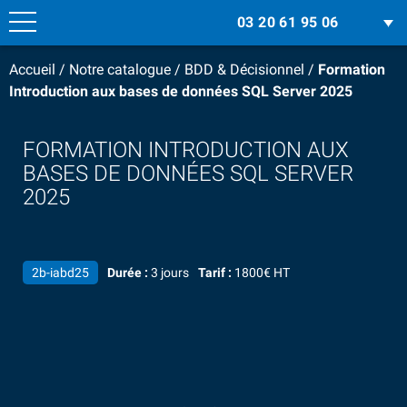
03 20 61 95 06
Accueil
/
Notre catalogue
/
BDD & Décisionnel
/
Formation
Introduction aux bases de données SQL Server 2025
FORMATION INTRODUCTION AUX
BASES DE DONNÉES SQL SERVER
2025
2b-iabd25
Durée :
3 jours
Tarif :
1800€ HT