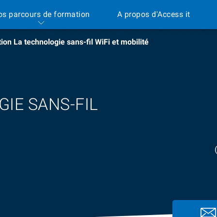
os parcours de formation
A propos d'Access it
on La technologie sans-fil WiFi et mobilité
IE SANS-FIL