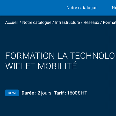
Notre catalogue
N
Accueil
/
Notre catalogue
/
Infrastructure
/
Réseaux
/
Formati
FORMATION LA TECHNOLOG
WIFI ET MOBILITÉ
Durée :
2 jours
Tarif :
1600€ HT
REWI