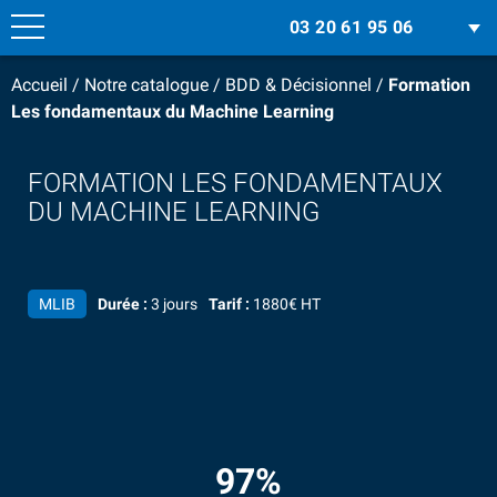
03 20 61 95 06
Accueil
/
Notre catalogue
/
BDD & Décisionnel
/
Formation
Les fondamentaux du Machine Learning
FORMATION LES FONDAMENTAUX
DU MACHINE LEARNING
MLIB
Durée :
3 jours
Tarif :
1880€ HT
97%