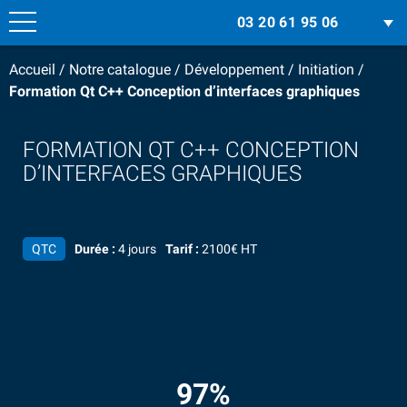
03 20 61 95 06
Accueil
/
Notre catalogue
/
Développement
/
Initiation
/
Formation Qt C++ Conception d’interfaces graphiques
FORMATION QT C++ CONCEPTION
D’INTERFACES GRAPHIQUES
QTC
Durée :
4 jours
Tarif :
2100€ HT
97%