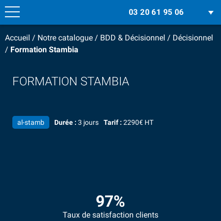
03 20 61 95 06
Accueil
/
Notre catalogue
/
BDD & Décisionnel
/
Décisionnel
/
Formation Stambia
FORMATION STAMBIA
al-stamb
Durée :
3 jours
Tarif :
2290€ HT
97%
Taux de satisfaction clients