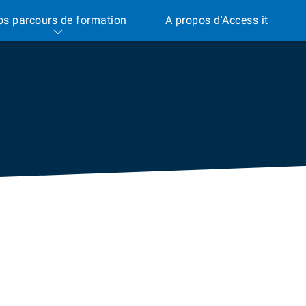
os parcours de formation
A propos d'Access it