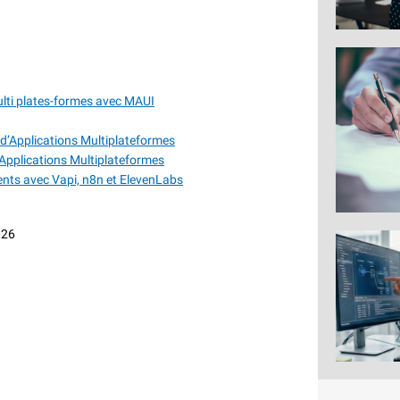
lti plates-formes avec MAUI
’Applications Multiplateformes
pplications Multiplateformes
ents avec Vapi, n8n et ElevenLabs
026