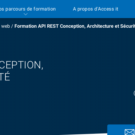
os parcours de formation
A propos d'Access it
 web
/
Formation API REST Conception, Architecture et Sécuri
CEPTION,
TÉ