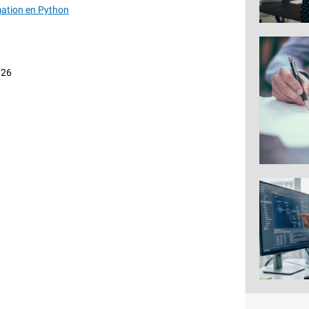
mation en Python
026