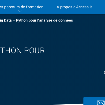
os parcours de formation
A propos d'Access it
ig Data – Python pour l’analyse de données
YTHON POUR