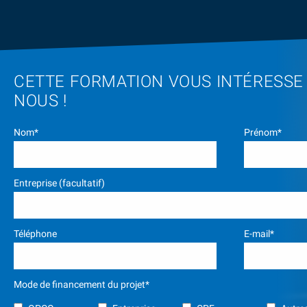
CETTE FORMATION VOUS INTÉRESSE
NOUS !
Nom*
Prénom*
Entreprise (facultatif)
Téléphone
E-mail*
Mode de financement du projet*