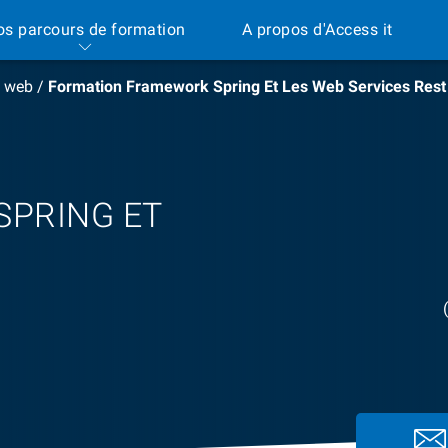
os parcours de formation
A propos d'Access it
 web
/
Formation Framework Spring Et Les Web Services Rest
PRING ET