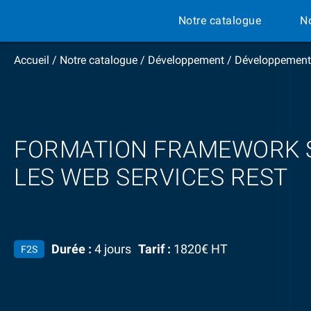
Notre catalogue
N
Accueil
/
Notre catalogue
/
Développement
/
Développement
FORMATION FRAMEWORK S
LES WEB SERVICES REST
Durée :
4 jours
Tarif :
1820€ HT
F2S