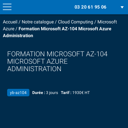
03 20 61 95 06
Accueil
/
Notre catalogue
/
Cloud Computing
/
Microsoft
Azure
/
Formation Microsoft AZ-104 Microsoft Azure
Administration
FORMATION MICROSOFT AZ-104
MICROSOFT AZURE
ADMINISTRATION
yb-az104
Durée :
3 jours
Tarif :
1930€ HT