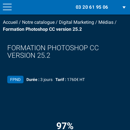
03 20 61 95 06
Accueil
/
Notre catalogue
/
Digital Marketing
/
Médias
/
Formation Photoshop CC version 25.2
FORMATION PHOTOSHOP CC
VERSION 25.2
FPND
Durée :
3 jours
Tarif :
1760€ HT
97%