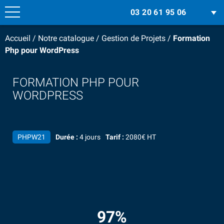
03 20 61 95 06
Accueil
/
Notre catalogue
/
Gestion de Projets
/
Formation
Php pour WordPress
FORMATION PHP POUR
WORDPRESS
PHPW21
Durée :
4 jours
Tarif :
2080€ HT
97%