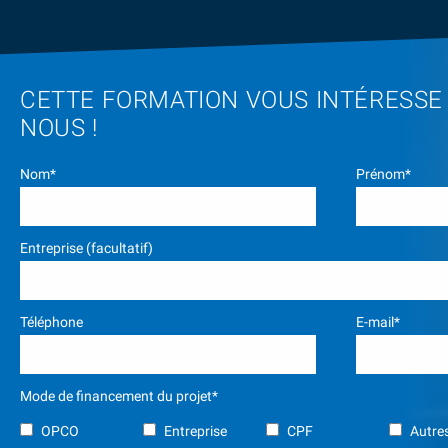
CETTE FORMATION VOUS INTÉRESSE
NOUS !
Nom*
Prénom*
Entreprise (facultatif)
Téléphone
E-mail*
Mode de financement du projet*
OPCO
Entreprise
CPF
Autres