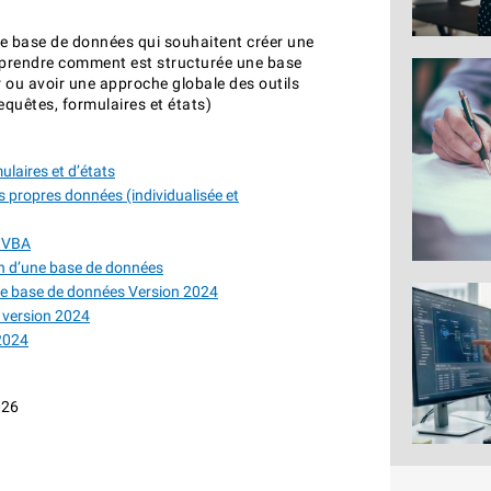
ne base de données qui souhaitent créer une
prendre comment est structurée une base
r ou avoir une approche globale des outils
equêtes, formulaires et états)
laires et d’états
 propres données (individualisée et
 VBA
n d’une base de données
e base de données Version 2024
 version 2024
 2024
026