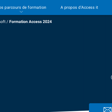
os parcours de formation
A propos d'Access it
oft
/
Formation Access 2024