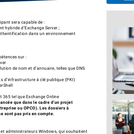
cipant sera capable de :
ent hybride d’Exchange Server ;
uthentification dans un environnement
étences sur :
rver
olution de nom et d’annuaire, telles que DNS
ats d’infrastructure à clé publique (PKI)
erShell
r
ft 365 tel que Exchange Online
nancée que dans le cadre d’un projet
ntreprise ou OPCO). Les dossiers à
e sont pas pris en compte.
e et administrateurs Windows, qui souhaitent