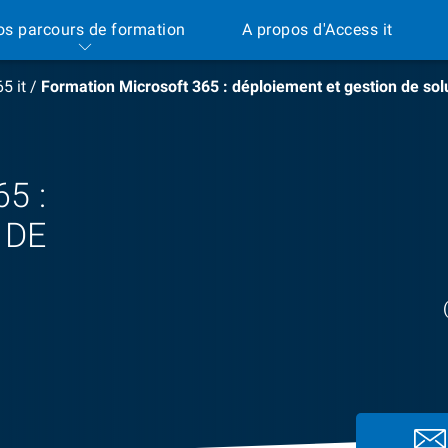
os parcours de formation
A propos d'Access it
5 it
/
Formation Microsoft 365 : déploiement et gestion de sol
5 :
 DE