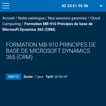
03 20 61 95 06
Accueil
/
Notre catalogue
/
Nos sessions garanties
/
Cloud
Computing
/
Formation MB-910 Principes de base de
Microsoft Dynamics 365 (CRM)
FORMATION MB-910 PRINCIPES DE
BASE DE MICROSOFT DYNAMICS
365 (CRM)
MB910
Durée :
1 jour
Tarif :
815€ HT