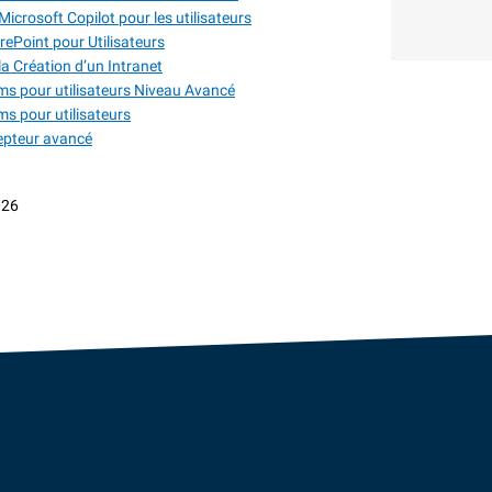
icrosoft Copilot pour les utilisateurs
rePoint pour Utilisateurs
a Création d’un Intranet
s pour utilisateurs Niveau Avancé
s pour utilisateurs
epteur avancé
026