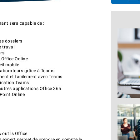
enant sera capable de :
e
es dossiers
 travail
urs
 Office Online
eil mobile
llaborateurs grâce à Teams
ement et facilement avec Teams
lication Teams
utres applications Office 365
ePoint Online
outils Office
e expert permet de prendre en compte le