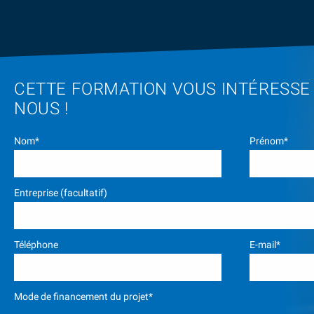
CETTE FORMATION VOUS INTÉRESSE
NOUS !
Nom*
Prénom*
Entreprise (facultatif)
Téléphone
E-mail*
Mode de financement du projet*