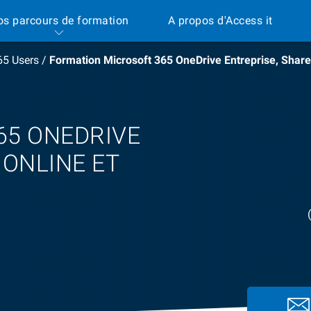
os parcours de formation
A propos d'Access it
65 Users
/
Formation Microsoft 365 OneDrive Entreprise, Share
65 ONEDRIVE
 ONLINE ET